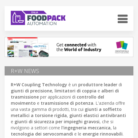
R+W NEWS
R+W Coupling Technology
è un
produttore leader
di
giunti di precisione
,
limitatori di coppia
e
alberi di
trasmissione
per applicazioni di
controllo del
movimento
e
trasmissione di potenza
. L'azienda offre
una vasta gamma di prodotti, tra cui
giunti a soffietto
metallici a torsione rigida
,
giunti elastici antivibranti
e
giunti di sicurezza per impieghi gravosi
, che si
rivolgono a settori come
l'ingegneria meccanica
, la
tecnologia dei servocomandi
e le
energie rinnovabili
.