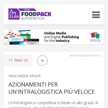
www.foodpackautomation.it
17
MAG
'23
FAULHABER GROUP
AZIONAMENTI PER
UN'INTRALOGISTICA PIÙ VELOCE
Un'intralogistica competitiva richiede un alto grado di
automazione, che sarebbe inconcepibile senza