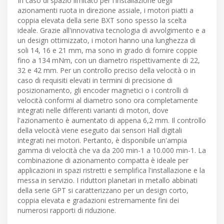
In caso di spazio limitato per l'installazione degli
azionamenti ruota in direzione assiale, i motori piatti a
coppia elevata della serie BXT sono spesso la scelta
ideale. Grazie all'innovativa tecnologia di avvolgimento e a
un design ottimizzato, i motori hanno una lunghezza di
soli 14, 16 e 21 mm, ma sono in grado di fornire coppie
fino a 134 mNm, con un diametro rispettivamente di 22,
32 e 42 mm. Per un controllo preciso della velocità o in
caso di requisiti elevati in termini di precisione di
posizionamento, gli encoder magnetici o i controlli di
velocità conformi al diametro sono ora completamente
integrati nelle differenti varianti di motori, dove
l'azionamento è aumentato di appena 6,2 mm. Il controllo
della velocità viene eseguito dai sensori Hall digitali
integrati nei motori. Pertanto, è disponibile un'ampia
gamma di velocità che va da 200 min-1 a 10.000 min-1. La
combinazione di azionamento compatta è ideale per
applicazioni in spazi ristretti e semplifica l'installazione e la
messa in servizio. I riduttori planetari in metallo abbinati
della serie GPT si caratterizzano per un design corto,
coppia elevata e gradazioni estremamente fini dei
numerosi rapporti di riduzione.