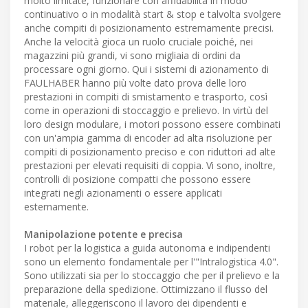
molto limitate, funzionare con affidabilità in modo
continuativo o in modalità start & stop e talvolta svolgere
anche compiti di posizionamento estremamente precisi.
Anche la velocità gioca un ruolo cruciale poiché, nei
magazzini più grandi, vi sono migliaia di ordini da
processare ogni giorno. Qui i sistemi di azionamento di
FAULHABER hanno più volte dato prova delle loro
prestazioni in compiti di smistamento e trasporto, così
come in operazioni di stoccaggio e prelievo. In virtù del
loro design modulare, i motori possono essere combinati
con un'ampia gamma di encoder ad alta risoluzione per
compiti di posizionamento preciso e con riduttori ad alte
prestazioni per elevati requisiti di coppia. Vi sono, inoltre,
controlli di posizione compatti che possono essere
integrati negli azionamenti o essere applicati
esternamente.
Manipolazione potente e precisa
I robot per la logistica a guida autonoma e indipendenti
sono un elemento fondamentale per l'"Intralogistica 4.0".
Sono utilizzati sia per lo stoccaggio che per il prelievo e la
preparazione della spedizione. Ottimizzano il flusso del
materiale, alleggeriscono il lavoro dei dipendenti e