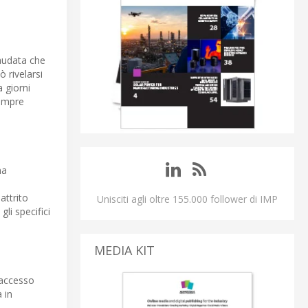
laudata che
ò rivelarsi
a giorni
sempre
na
attrito
Unisciti agli oltre 155.000 follower di IMP
li specifici
MEDIA KIT
e accesso
 in