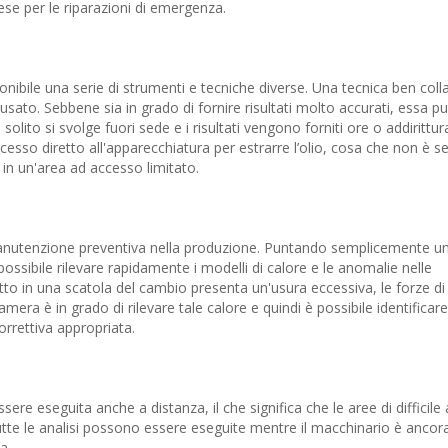
pese per le riparazioni di emergenza.
ibile una serie di strumenti e tecniche diverse. Una tecnica ben col
io usato. Sebbene sia in grado di fornire risultati molto accurati, essa pu
solito si svolge fuori sede e i risultati vengono forniti ore o addirittur
cesso diretto all'apparecchiatura per estrarre l’olio, cosa che non è 
a in un'area ad accesso limitato.
anutenzione preventiva nella produzione. Puntando semplicemente u
ossibile rilevare rapidamente i modelli di calore e le anomalie nelle
o in una scatola del cambio presenta un'usura eccessiva, le forze di 
 è in grado di rilevare tale calore e quindi è possibile identificare g
orrettiva appropriata.
ere eseguita anche a distanza, il che significa che le aree di difficil
tte le analisi possono essere eseguite mentre il macchinario è ancora
a.