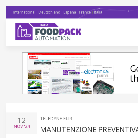
International
Deutschland
España
France
Italia
12
TELEDYNE FLIR
NOV
'24
MANUTENZIONE PREVENTIVA: