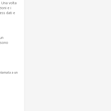
. Una volta
oni e i
ess dati e
 un
ossono
chiamata a un