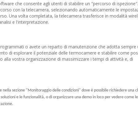
are che consente agli utenti di stabilire un "percorso di ispezione"
ercorso con la telecamera, selezionando automaticamente le impostazi
orso. Una volta completata, la telecamera trasferisce in modalità wirel
alisi e l'interpretazione.
on programmati o avete un reparto di manutenzione che adotta sempre
mento di esplorare il potenziale delle termocamere e stabilire come p
o alla vostra organizzazione di massimizzare i tempi di attività e, di
re nella sezione "Monitoraggio delle condizioni" dove è possibile richiedere una 
e soluzioni e le funzionalità, o di organizzare una demo in loco per vedere come le
zazione.