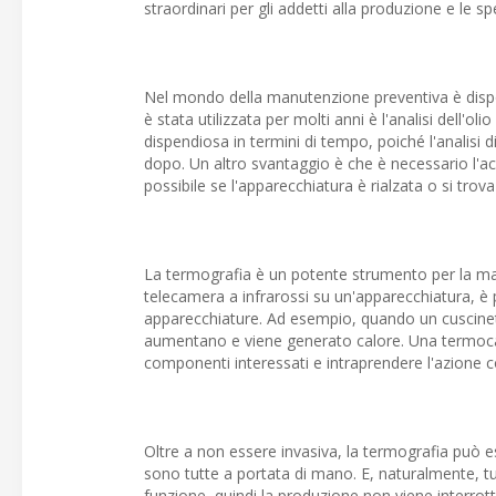
straordinari per gli addetti alla produzione e le s
Nel mondo della manutenzione preventiva è dispon
è stata utilizzata per molti anni è l'analisi dell'ol
dispendiosa in termini di tempo, poiché l'analisi di 
dopo. Un altro svantaggio è che è necessario l'ac
possibile se l'apparecchiatura è rialzata o si trov
La termografia è un potente strumento per la m
telecamera a infrarossi su un'apparecchiatura, è p
apparecchiature. Ad esempio, quando un cuscinett
aumentano e viene generato calore. Una termocamera
componenti interessati e intraprendere l'azione c
Oltre a non essere invasiva, la termografia può ess
sono tutte a portata di mano. E, naturalmente, tu
funzione, quindi la produzione non viene interrott