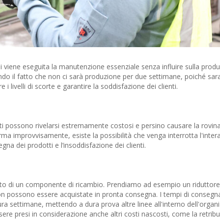
viene eseguita la manutenzione essenziale senza influire sulla produ
ando il fatto che non ci sarà produzione per due settimane, poiché sa
livelli di scorte e garantire la soddisfazione dei clienti.
ati possono rivelarsi estremamente costosi e persino causare la rovina
ma improvvisamente, esiste la possibilità che venga interrotta l'inter
na dei prodotti e l’insoddisfazione dei clienti.
osto di un componente di ricambio. Prendiamo ad esempio un riduttore 
 possono essere acquistate in pronta consegna. I tempi di consegna 
tura settimane, mettendo a dura prova altre linee all'interno dell'organ
ere presi in considerazione anche altri costi nascosti, come la retribu