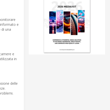
monitorare
 informato e
 di una
ocamere e
ilizzata in
sione delle
nze.
problemi.