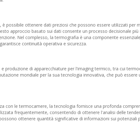
, è possibile ottenere dati preziosi che possono essere utilizzati per 
uesto approccio basato sui dati consente un processo decisionale più
nutenzione. Nel complesso, la termografia è una componente essenziale
garantisce continuità operativa e sicurezza.
e e produzione di apparecchiature per l'imaging termico, tra cui term
eputazione mondiale per la sua tecnologia innovativa, che può essere ut
enza con le termocamere, la tecnologia fornisce una profonda compren
ilizzata frequentemente, consentendo di ottenere l'analisi delle tende
 possono ottenere quantità significative di informazioni sui potenziali 