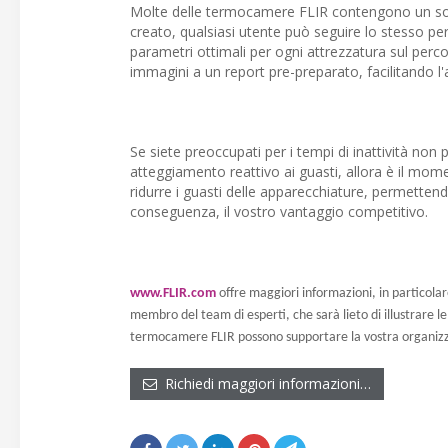
Molte delle termocamere FLIR contengono un softw
creato, qualsiasi utente può seguire lo stesso p
parametri ottimali per ogni attrezzatura sul perc
immagini a un report pre-preparato, facilitando l'an
Se siete preoccupati per i tempi di inattività n
atteggiamento reattivo ai guasti, allora è il mo
ridurre i guasti delle apparecchiature, permettend
conseguenza, il vostro vantaggio competitivo.
www.FLIR.com
offre maggiori informazioni, in particola
membro del team di esperti, che sarà lieto di illustrare l
termocamere FLIR possono supportare la vostra organiz
Richiedi maggiori informazioni…