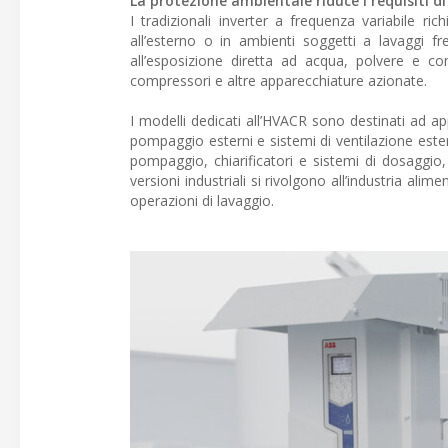
La protezione ambientale riduce i requisiti di
I tradizionali inverter a frequenza variabile ri
all’esterno o in ambienti soggetti a lavaggi 
all’esposizione diretta ad acqua, polvere e con
compressori e altre apparecchiature azionate.
I modelli dedicati all’HVACR sono destinati ad app
pompaggio esterni e sistemi di ventilazione ester
pompaggio, chiarificatori e sistemi di dosaggio
versioni industriali si rivolgono all’industria alim
operazioni di lavaggio.