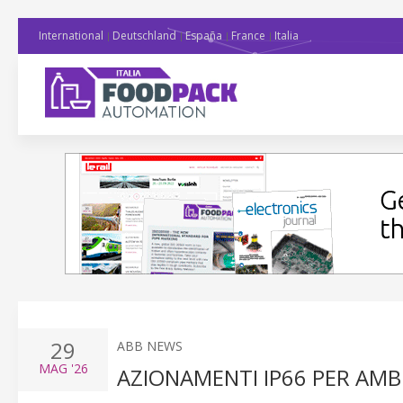
International
Deutschland
España
France
Italia
29
ABB NEWS
MAG
'26
AZIONAMENTI IP66 PER AMBI