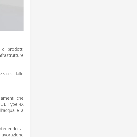
 di prodotti
frastrutture
zzate, dalle
onamenti che
e UL Type 4X
ll’acqua e a
antenendo al
 lavorazione