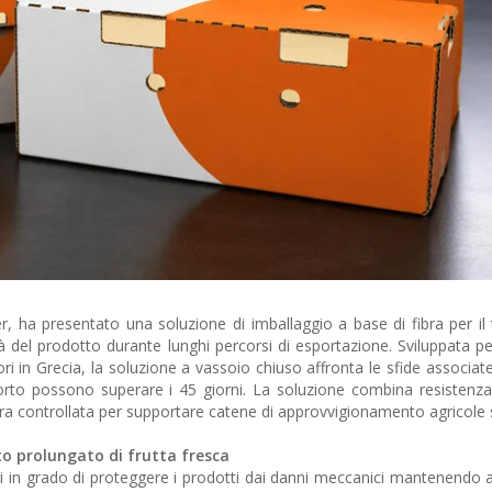
, ha presentato una soluzione di imballaggio a base di fibra per il 
à del prodotto durante lunghi percorsi di esportazione. Sviluppata per
tori in Grecia, la soluzione a vassoio chiuso affronta le sfide associat
porto possono superare i 45 giorni. La soluzione combina resistenza 
fera controllata per supportare catene di approvvigionamento agricole s
to prolungato di frutta fresca
ggi in grado di proteggere i prodotti dai danni meccanici mantenendo