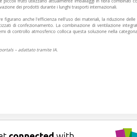
e piccoli frutti utilizzano attualmente imballaggi in fibra combinati c
azione dei prodotti durante i lunghi trasporti internazionali.
re figurano anche l'efficienza nell'uso dei materiali, la riduzione delle
izzati di confezionamento. La combinazione di ventilazione integra
sistemi di controllo atmosferico colloca questa soluzione nella categori
ortals – adattato tramite IA.