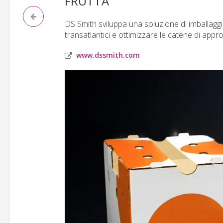
FRUTTA
DS Smith sviluppa una soluzione di imballaggio
transatlantici e ottimizzare le catene di app
www.dssmith.com