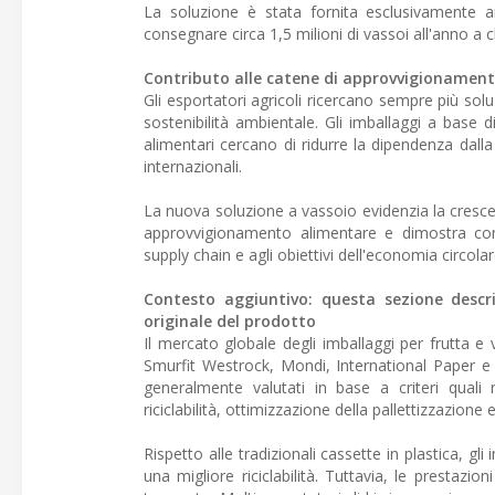
La soluzione è stata fornita esclusivamente ai
consegnare circa 1,5 milioni di vassoi all'anno a cl
Contributo alle catene di approvvigionament
Gli esportatori agricoli ricercano sempre più sol
sostenibilità ambientale. Gli imballaggi a base 
alimentari cercano di ridurre la dipendenza dall
internazionali.
La nuova soluzione a vassoio evidenzia la crescen
approvvigionamento alimentare e dimostra come 
supply chain e agli obiettivi dell'economia circolar
Contesto aggiuntivo: questa sezione descriv
originale del prodotto
Il mercato globale degli imballaggi per frutta 
Smurfit Westrock, Mondi, International Paper e S
generalmente valutati in base a criteri quali re
riciclabilità, ottimizzazione della pallettizzazio
Rispetto alle tradizionali cassette in plastica, g
una migliore riciclabilità. Tuttavia, le prestazio