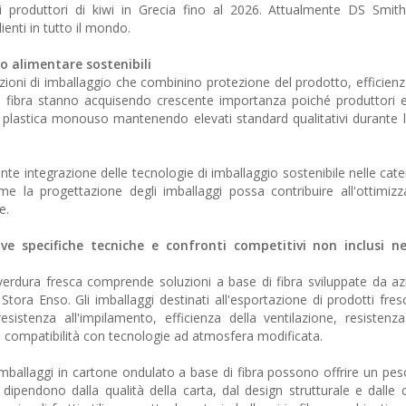
 produttori di kiwi in Grecia fino al 2026. Attualmente DS Smith
ienti in tutto il mondo.
o alimentare sostenibili
uzioni di imballaggio che combinino protezione del prodotto, efficienz
di fibra stanno acquisendo crescente importanza poiché produttori e 
a plastica monouso mantenendo elevati standard qualitativi durante l
te integrazione delle tecnologie di imballaggio sostenibile nelle cate
la progettazione degli imballaggi possa contribuire all'ottimizz
e.
e specifiche tecniche e confronti competitivi non inclusi ne
e verdura fresca comprende soluzioni a base di fibra sviluppate da 
tora Enso. Gli imballaggi destinati all'esportazione di prodotti fre
sistenza all'impilamento, efficienza della ventilazione, resistenza 
ne e compatibilità con tecnologie ad atmosfera modificata.
li imballaggi in cartone ondulato a base di fibra possono offrire un pes
ni dipendono dalla qualità della carta, dal design strutturale e dalle 