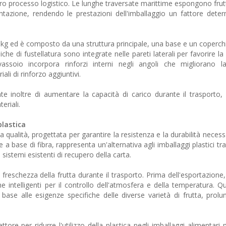
ero processo logistico. Le lunghe traversate marittime espongono frut
tazione, rendendo le prestazioni dell'imballaggio un fattore dete
 kg ed è composto da una struttura principale, una base e un coperchi
che di fustellatura sono integrate nelle pareti laterali per favorire la
 vassoio incorpora rinforzi interni negli angoli che migliorano l
ali di rinforzo aggiuntivi.
e inoltre di aumentare la capacità di carico durante il trasporto,
eriali.
plastica
ta qualità, progettata per garantire la resistenza e la durabilità neces
 a base di fibra, rappresenta un'alternativa agli imballaggi plastici tra
 sistemi esistenti di recupero della carta.
freschezza della frutta durante il trasporto. Prima dell'esportazione,
he intelligenti per il controllo dell'atmosfera e della temperatura. Q
 base alle esigenze specifiche delle diverse varietà di frutta, prol
ttore per ridurre l'utilizzo della plastica negli imballaggi alimentar