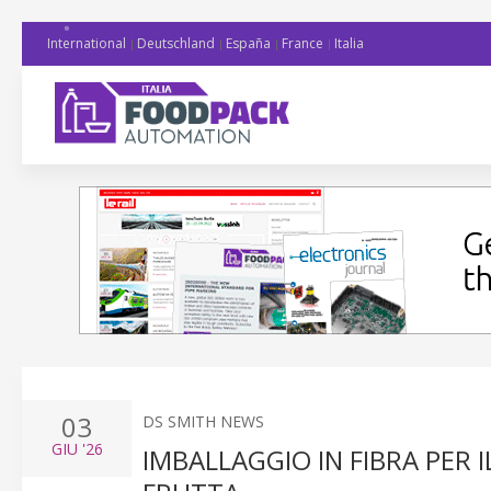
International
Deutschland
España
France
Italia
03
DS SMITH NEWS
GIU
'26
IMBALLAGGIO IN FIBRA PER