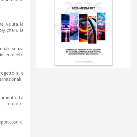
he valuta la
ply chain, la
riali senza
reinserimento
rogetto si è
ernazionali.
onamento. La
 i tempi di
portatori di