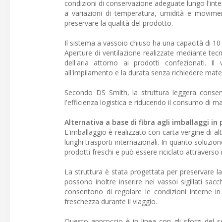
condizioni di conservazione adeguate lungo l'int
a variazioni di temperatura, umidità e movimen
preservare la qualità del prodotto.
Il sistema a vassoio chiuso ha una capacità di 10
Aperture di ventilazione realizzate mediante tecni
dell'aria attorno ai prodotti confezionati. Il
all'impilamento e la durata senza richiedere materi
Secondo DS Smith, la struttura leggera consent
l'efficienza logistica e riducendo il consumo di mat
Alternativa a base di fibra agli imballaggi in 
L'imballaggio è realizzato con carta vergine di al
lunghi trasporti internazionali. In quanto soluzione
prodotti freschi e può essere riciclato attraverso i
La struttura è stata progettata per preservare la 
possono inoltre inserire nei vassoi sigillati sacc
consentono di regolare le condizioni interne in
freschezza durante il viaggio.
Questo approccio è in linea con gli sforzi del se