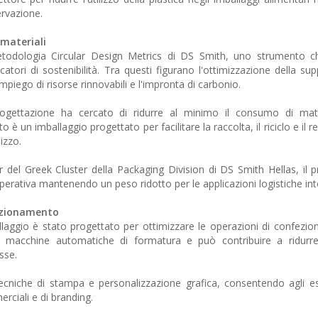
ervazione.
 materiali
metodologia Circular Design Metrics di DS Smith, uno strumento c
icatori di sostenibilità. Tra questi figurano l'ottimizzazione della sup
, l'impiego di risorse rinnovabili e l'impronta di carbonio.
ogettazione ha cercato di ridurre al minimo il consumo di mate
to è un imballaggio progettato per facilitare la raccolta, il riciclo e il 
izzo.
del Greek Cluster della Packaging Division di DS Smith Hellas, il p
 operativa mantenendo un peso ridotto per le applicazioni logistiche int
fezionamento
ballaggio è stato progettato per ottimizzare le operazioni di confezi
u macchine automatiche di formatura e può contribuire a ridurre
sse.
tecniche di stampa e personalizzazione grafica, consentendo agli es
rciali e di branding.