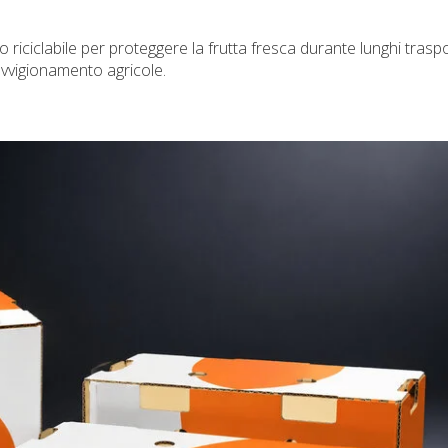
 riciclabile per proteggere la frutta fresca durante lunghi traspo
rovvigionamento agricole.