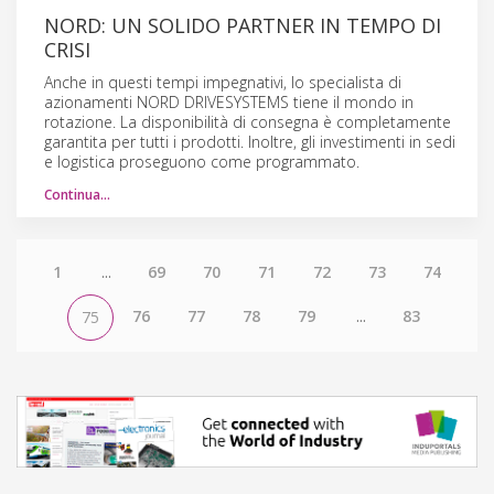
NORD: UN SOLIDO PARTNER IN TEMPO DI
CRISI
Anche in questi tempi impegnativi, lo specialista di
azionamenti NORD DRIVESYSTEMS tiene il mondo in
rotazione. La disponibilità di consegna è completamente
garantita per tutti i prodotti. Inoltre, gli investimenti in sedi
e logistica proseguono come programmato.
Continua…
1
...
69
70
71
72
73
74
76
77
78
79
...
83
75