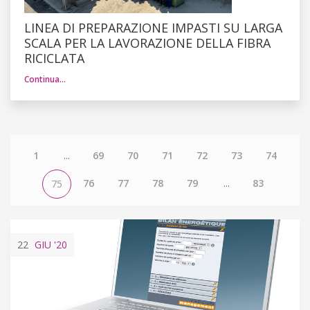
LINEA DI PREPARAZIONE IMPASTI SU LARGA
SCALA PER LA LAVORAZIONE DELLA FIBRA
RICICLATA
Continua…
1
...
69
70
71
72
73
74
76
77
78
79
...
83
75
22
GIU
'20