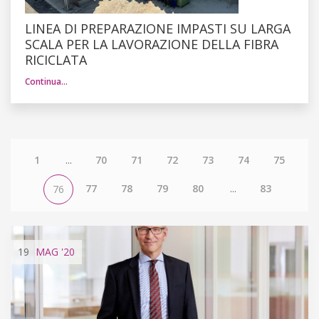
LINEA DI PREPARAZIONE IMPASTI SU LARGA
SCALA PER LA LAVORAZIONE DELLA FIBRA
RICICLATA
Continua…
1
...
70
71
72
73
74
75
77
78
79
80
...
83
76
19
MAG
'20