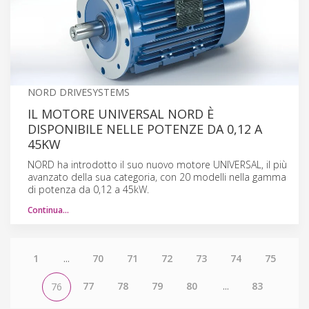
NORD DRIVESYSTEMS
IL MOTORE UNIVERSAL NORD È
DISPONIBILE NELLE POTENZE DA 0,12 A
45KW
NORD ha introdotto il suo nuovo motore UNIVERSAL, il più
avanzato della sua categoria, con 20 modelli nella gamma
di potenza da 0,12 a 45kW.
Continua…
1
...
70
71
72
73
74
75
77
78
79
80
...
83
76